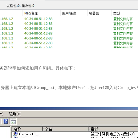
008 服务器说明如何添加用户和组。具体如下：
器上建立本地组Group_test、本地账户User1，把User1加入到Group_